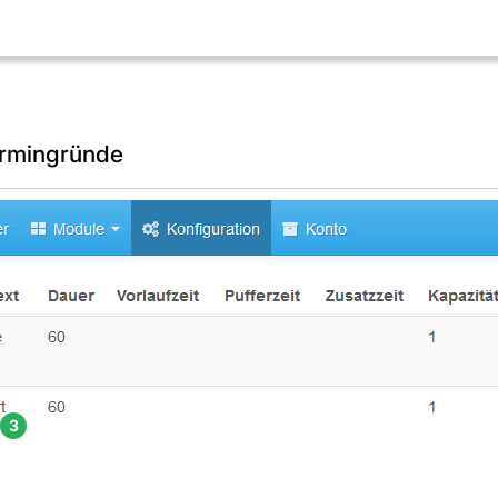
ermingründe
3