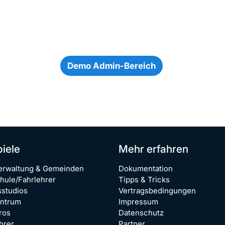
Demo Admin-Bereich
piele
Mehr erfahren
erwaltung & Gemeinden
Dokumentation
hule/Fahrlehrer
Tipps & Tricks
sstudios
Vertragsbedingungen
entrum
Impressum
ros
Datenschutz
hrer
Partner