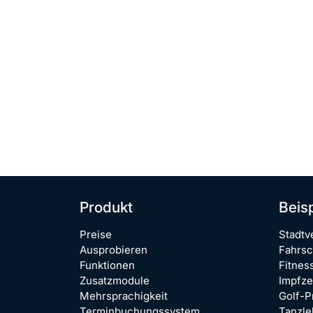
Produkt
Beis
Preise
Stadtv
Ausprobieren
Fahrsc
Funktionen
Fitnes
Zusatzmodule
Impfz
Mehrsprachigkeit
Golf-P
Terminbuchungssystem
Tanzle