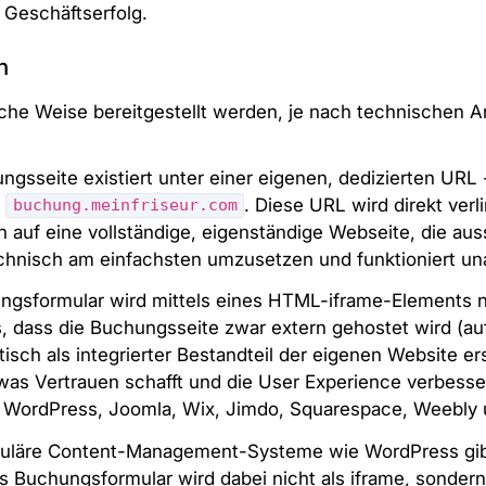
 Geschäftserfolg.
n
che Weise bereitgestellt werden, je nach technischen A
gsseite existiert unter einer eigenen, dedizierten URL
r
. Diese URL wird direkt verli
buchung.meinfriseur.com
n auf eine vollständige, eigenständige Webseite, die a
technisch am einfachsten umzusetzen und funktioniert u
gsformular wird mittels eines HTML-iframe-Elements n
s, dass die Buchungsseite zwar extern gehostet wird (a
sch als integrierter Bestandteil der eigenen Website er
was Vertrauen schafft und die User Experience verbesser
: WordPress, Joomla, Wix, Jimdo, Squarespace, Weebl
puläre Content-Management-Systeme wie WordPress gibt 
as Buchungsformular wird dabei nicht als iframe, sonder