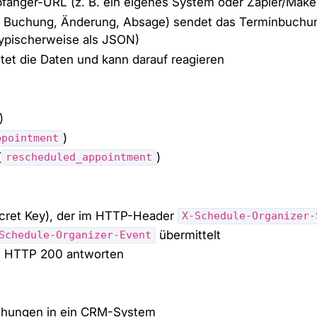
mpfänger-URL (z. B. ein eigenes System oder Zapier/Make
e Buchung, Änderung, Absage) sendet das Terminbuchu
ypischerweise als JSON)
et die Daten und kann darauf reagieren
)
)
ppointment
(
)
rescheduled_appointment
ecret Key), der im HTTP-Header
X-Schedule-Organizer-
übermittelt
Schedule-Organizer-Event
t HTTP 200 antworten
hungen in ein CRM-System