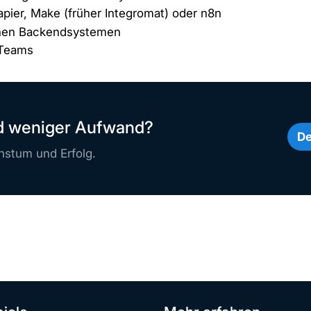
apier, Make (früher Integromat) oder n8n
genen Backendsystemen
 Teams
nd weniger Aufwand?
De
stum und Erfolg.