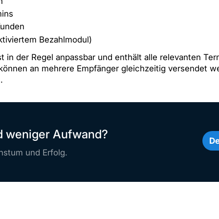
n
mins
Kunden
ktiviertem Bezahlmodul)
st in der Regel anpassbar und enthält alle relevanten Te
können an mehrere Empfänger gleichzeitig versendet wer
.
nd weniger Aufwand?
De
stum und Erfolg.